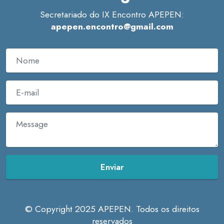
Secretariado do IX Encontro APEPEN:
apepen.encontro@gmail.com
Enviar
© Copyright 2025 APEPEN. Todos os direitos
reservados